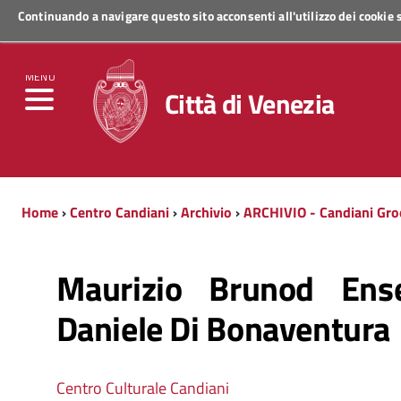
Continuando a navigare questo sito acconsenti all'utilizzo dei cookie
Regione Veneto
MENU
Città di Venezia
Home
›
Centro Candiani
›
Archivio
›
ARCHIVIO - Candiani Gr
Maurizio Brunod Ens
Daniele Di Bonaventura
Centro Culturale Candiani