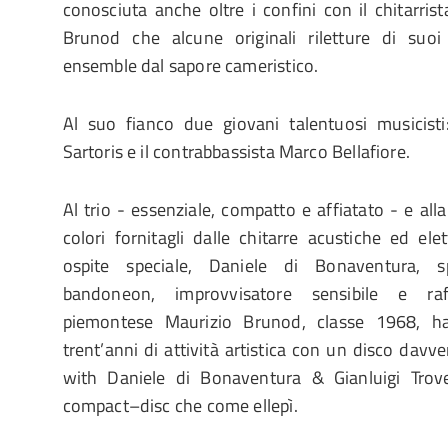
conosciuta anche oltre i confini con il chitarri
Brunod che alcune originali riletture di suo
ensemble dal sapore cameristico.
Al suo fianco due giovani talentuosi musicisti
Sartoris e il contrabbassista Marco Bellafiore.
Al trio - essenziale, compatto e affiatato - e all
colori fornitagli dalle chitarre acustiche ed ele
ospite speciale, Daniele di Bonaventura, s
bandoneon, improvvisatore sensibile e raffi
piemontese Maurizio Brunod, classe 1968, ha
trent’anni di attività artistica con un disco dav
with Daniele di Bonaventura & Gianluigi Trove
compact–disc che come ellepì.