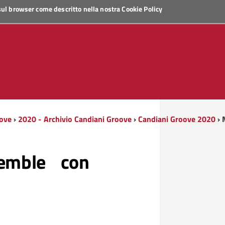
 sul browser come descritto nella nostra
Cookie Policy
oove
›
2020 - Archivio Candiani Groove
›
Candiani Groove 2020
› 
emble con