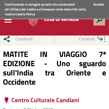
Regione Veneto
ACCEDI AI SERVIZI
Continuando a navigare questo sito acconsenti
Accetto
all'utilizzo dei cookie sul browser come descritto nella
nostra
Cookie Policy
Città di Venezia
Condividi
Correlati
MATITE IN VIAGGIO 7ª
EDIZIONE - Uno sguardo
sull'India tra Oriente e
Occidente
Centro Culturale Candiani