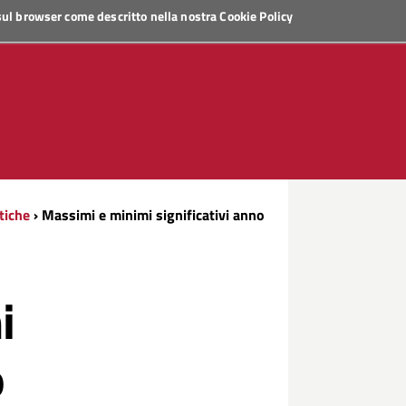
 sul browser come descritto nella nostra
Cookie Policy
stiche
› Massimi e minimi significativi anno
i
o