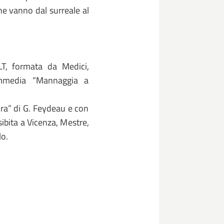
he vanno dal surreale al
T, formata da Medici,
ommedia “Mannaggia a
ora” di G. Feydeau e con
sibita a Vicenza, Mestre,
lo.