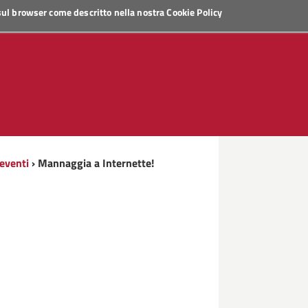
 sul browser come descritto nella nostra
Cookie Policy
 eventi
› Mannaggia a Internette!