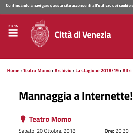
Continuando a navigare questo sito acconsenti all'utilizzo dei cookie
Regione Veneto
MENU
Città di Venezia
Home
›
Teatro Momo
›
Archivio
›
La stagione 2018/19
›
Altri
Mannaggia a Internette!
Teatro Momo
Sabato, 20 Ottobre, 2018
Ore:
20.30