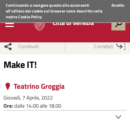
Regione Veneto
ACCEDI AI SERVIZI
Continuando a navigare questo sito acconsenti
Accetto
all'utilizzo dei cookie sul browser come descritto nella
nostra
Cookie Policy
Città di Venezia
Condividi
Correlati
Make IT!
Teatrino Groggia
Giovedì, 7 Aprile, 2022
Ore:
dalle 14.00 alle 18.00