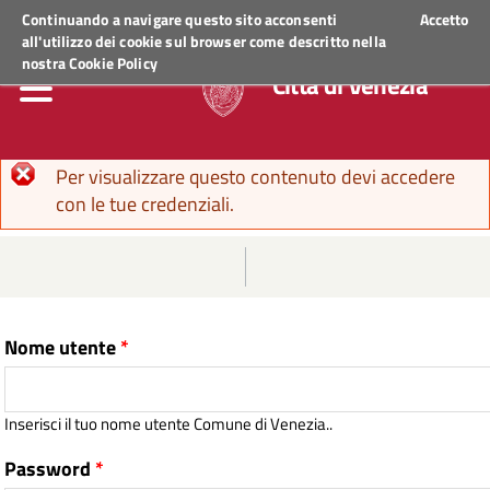
Regione Veneto
ACCEDI AI SERVIZI
Continuando a navigare questo sito acconsenti
Accetto
all'utilizzo dei cookie sul browser come descritto nella
nostra
Cookie Policy
Città di Venezia
Messaggio di errore
Per visualizzare questo contenuto devi accedere
con le tue credenziali.
Nome utente
*
Inserisci il tuo nome utente Comune di Venezia..
Password
*