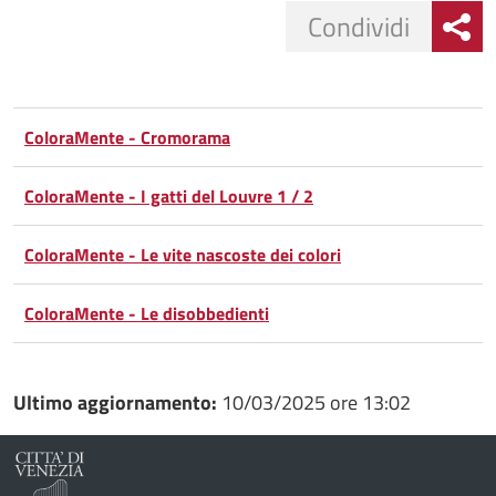
Condividi
Condividi
Condividi
su
ColoraMente - Cromorama
Facebook
Condividi
su
ColoraMente - I gatti del Louvre 1 / 2
Condividi
Twitter
su
ColoraMente - Le vite nascoste dei colori
Google
su
ColoraMente - Le disobbedienti
Whatsapp
Plus
Ultimo aggiornamento:
10/03/2025 ore 13:02