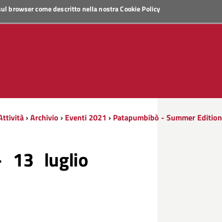
 sul browser come descritto nella nostra
Cookie Policy
Attività
›
Archivio
›
Eventi 2021
›
Patapumbibò - Summer Editio
 13 luglio