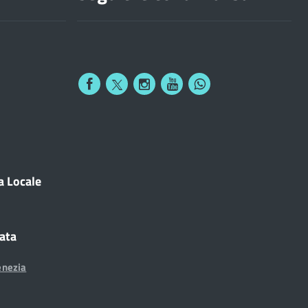
a Locale
cata
enezia