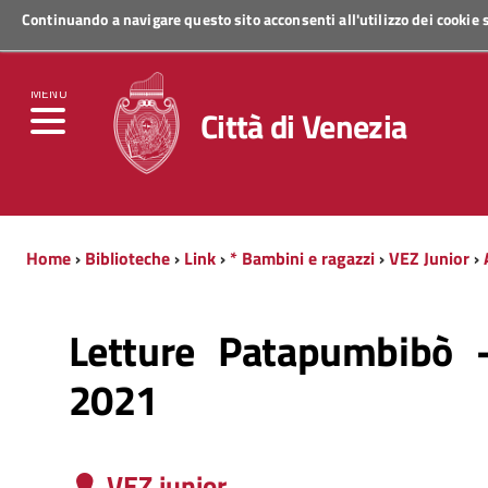
Continuando a navigare questo sito acconsenti all'utilizzo dei cookie
Regione Veneto
MENU
Città di Venezia
Home
›
Biblioteche
›
Link
›
* Bambini e ragazzi
›
VEZ Junior
›
Letture Patapumbibò -
2021
VEZ junior