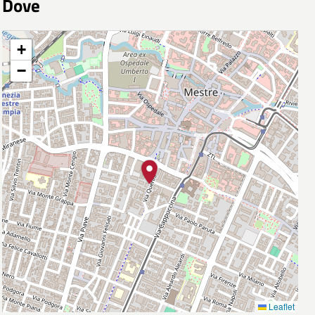
Dove
+
−
Leaflet