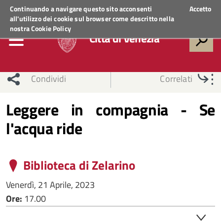
Regione Veneto
ACCEDI AI SERVIZI
Continuando a navigare questo sito acconsenti
Accetto
all'utilizzo dei cookie sul browser come descritto nella
nostra
Cookie Policy
Città di Venezia
Condividi
Correlati
Leggere in compagnia - Se
l'acqua ride
Biblioteca di Zelarino
Venerdì, 21 Aprile, 2023
Ore:
17.00