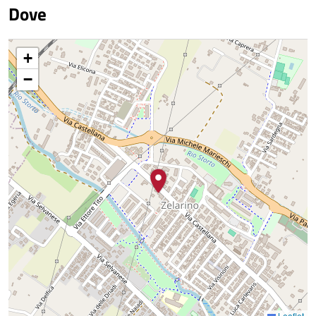
Dove
+
−
Leaflet