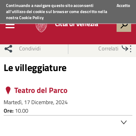
Regione Veneto
ACCEDI AI SERVIZI
Continuando a navigare questo sito acconsenti
Accetto
all'utilizzo dei cookie sul browser come descritto nella
nostra
Cookie Policy
Città di Venezia
Condividi
Correlati
Le villeggiature
Teatro del Parco
Martedì, 17 Dicembre, 2024
Ore:
10.00