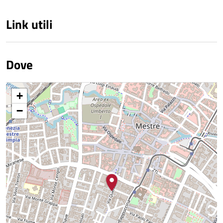
Link utili
Dove
+
−