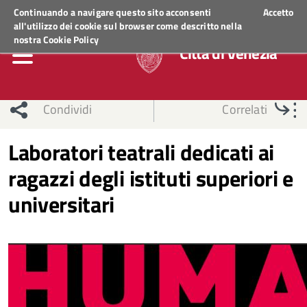
Regione Veneto
ACCEDI AI SERVIZI
Continuando a navigare questo sito acconsenti
Accetto
all'utilizzo dei cookie sul browser come descritto nella
nostra
Cookie Policy
Città di Venezia
Condividi
Correlati
Laboratori teatrali dedicati ai
ragazzi degli istituti superiori e
universitari