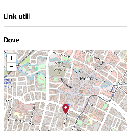
Link utili
Dove
+
−