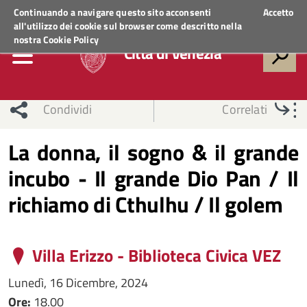
Regione Veneto
ACCEDI AI SERVIZI
Continuando a navigare questo sito acconsenti
Accetto
all'utilizzo dei cookie sul browser come descritto nella
nostra
Cookie Policy
Città di Venezia
Condividi
Correlati
La donna, il sogno & il grande
incubo - Il grande Dio Pan / Il
richiamo di Cthulhu / Il golem
Villa Erizzo - Biblioteca Civica VEZ
Lunedì, 16 Dicembre, 2024
Ore:
18.00