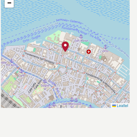
−
Leaflet