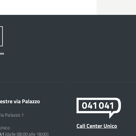
estre via Palazzo
Via Palazzo 1
Call Center Unico
 Unico
041
(dalle 08:00 alle 18:00)