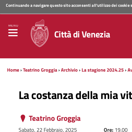
Continuando a navigare questo sito acconsenti all'utilizzo dei cookie
Regione Veneto
MENU
Città di Venezia
Home
›
Teatrino Groggia
›
Archivio
›
La stagione 2024.25
›
Av
La costanza della mia vi
Teatrino Groggia
Sabato, 22 Febbraio, 2025
Ore:
19.00