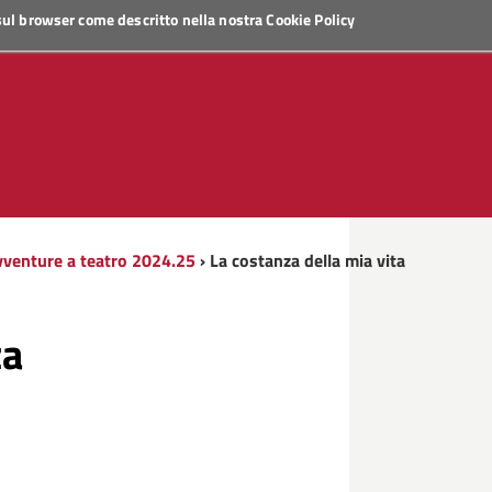
 sul browser come descritto nella nostra
Cookie Policy
venture a teatro 2024.25
› La costanza della mia vita
ta