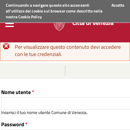
Regione Veneto
ACCEDI AI SERVIZI
Continuando a navigare questo sito acconsenti
Accetto
all'utilizzo dei cookie sul browser come descritto nella
nostra
Cookie Policy
Città di Venezia
Messaggio di errore
Per visualizzare questo contenuto devi accedere
con le tue credenziali.
Nome utente
*
Inserisci il tuo nome utente Comune di Venezia..
Password
*