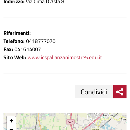
Indirizzo:
Via Cima D'Asta 8
Riferimenti:
Telefono:
0418777070
Fax:
041614007
Sito Web:
www.icspallanzanimestre5.edu.it
Condividi
Condividi
Condividi
su
+
−