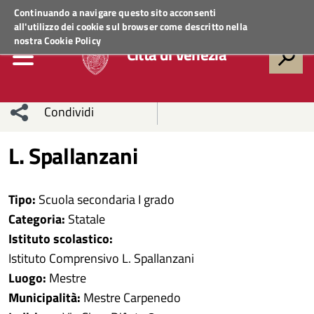
Regione Veneto
ACCEDI AI SERVIZI
Continuando a navigare questo sito acconsenti
all'utilizzo dei cookie sul browser come descritto nella
nostra
Cookie Policy
Città di Venezia
Condividi
Condividi
Condividi
L. Spallanzani
sui social
Condividi
su
Tipo:
Scuola secondaria I grado
network
Facebook
Condividi
su
Categoria:
Statale
Istituto scolastico:
Condividi
Twitter
su
Istituto Comprensivo L. Spallanzani
Facebook
su
Luogo:
Mestre
Municipalità:
Mestre Carpenedo
Whatsapp