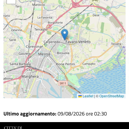
Facebook
Condividi
su
Condividi
Twitter
su
Google
su
Whatsapp
Plus
Leaflet
|
©
OpenStreetMap
Ultimo aggiornamento:
09/08/2026 ore 02:30