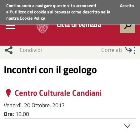
Regione Veneto
ACCEDI AI SERVIZI
Continuando a navigare questo sito acconsenti
Accetto
all'utilizzo dei cookie sul browser come descritto nella
nostra
Cookie Policy
Città di Venezia
Condividi
Correlati
Incontri con il geologo
Centro Culturale Candiani
Venerdì, 20 Ottobre, 2017
Ore:
18.00