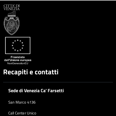
Facebook
Condividi
su
Condividi
Twitter
su
Google
su
Whatsapp
Plus
Recapiti e contatti
Sede di Venezia Ca' Farsetti
San Marco 4136
Call Center Unico