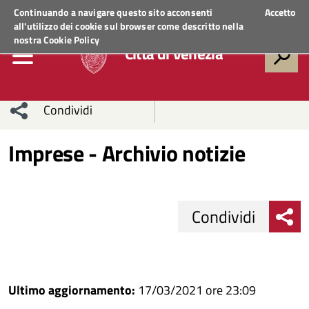
Regione Veneto
ACCEDI AI SERVIZI
Continuando a navigare questo sito acconsenti
Accetto
all'utilizzo dei cookie sul browser come descritto nella
nostra
Cookie Policy
Città di Venezia
Condividi
Condividi
Condividi
Imprese - Archivio notizie
sui social
Condividi
su
network
Facebook
Condividi
su
Condividi
Condividi
Twitter
su
Condividi
Facebook
su
Condividi
su
Ultimo aggiornamento:
17/03/2021 ore 23:09
Whatsapp