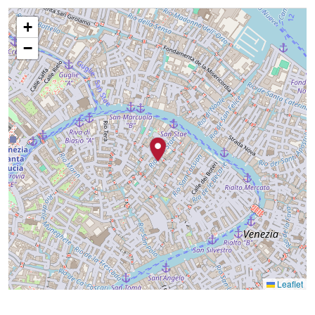
+
−
Leaflet