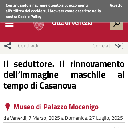
Regione Veneto
ACCEDI AI SERVIZI
Continuando a navigare questo sito acconsenti
Accetto
all'utilizzo dei cookie sul browser come descritto nella
nostra
Cookie Policy
Città di Venezia
Condividi
Correlati
Il seduttore. Il rinnovamento
dell’immagine maschile al
tempo di Casanova
Museo di Palazzo Mocenigo
da
Venerdì, 7 Marzo, 2025
a
Domenica, 27 Luglio, 2025