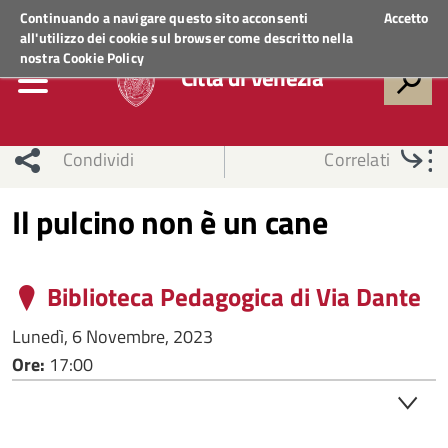
Regione Veneto
ACCEDI AI SERVIZI
Continuando a navigare questo sito acconsenti
Accetto
all'utilizzo dei cookie sul browser come descritto nella
nostra
Cookie Policy
Città di Venezia
Condividi
Correlati
Il pulcino non è un cane
Biblioteca Pedagogica di Via Dante
Lunedì, 6 Novembre, 2023
Ore:
17:00