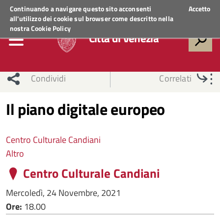
Regione Veneto
ACCEDI AI SERVIZI
Continuando a navigare questo sito acconsenti
Accetto
all'utilizzo dei cookie sul browser come descritto nella
nostra
Cookie Policy
Città di Venezia
Condividi
Correlati
Il piano digitale europeo
Centro Culturale Candiani
Altro
Centro Culturale Candiani
Mercoledì, 24 Novembre, 2021
Ore:
18.00