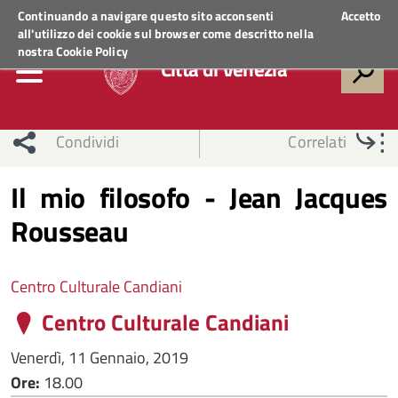
Regione Veneto
ACCEDI AI SERVIZI
Continuando a navigare questo sito acconsenti
Accetto
all'utilizzo dei cookie sul browser come descritto nella
nostra
Cookie Policy
Città di Venezia
Condividi
Correlati
Il mio filosofo - Jean Jacques
Rousseau
Centro Culturale Candiani
Centro Culturale Candiani
Venerdì, 11 Gennaio, 2019
Ore:
18.00