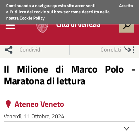
Regione Veneto
ACCEDI AI SERVIZI
Continuando a navigare questo sito acconsenti
Accetto
all'utilizzo dei cookie sul browser come descritto nella
nostra
Cookie Policy
Città di Venezia
Condividi
Correlati
Il Milione di Marco Polo -
Maratona di lettura
Ateneo Veneto
Venerdì, 11 Ottobre, 2024