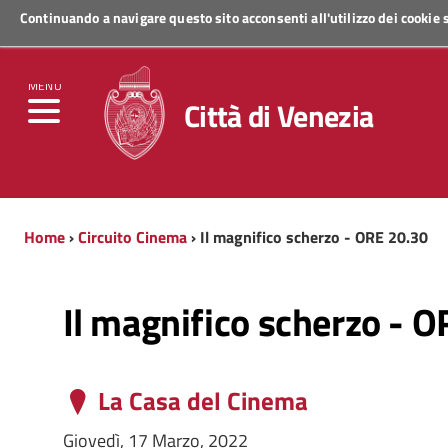
Continuando a navigare questo sito acconsenti all'utilizzo dei cookie
Regione Veneto
MENU
Città di Venezia
Home
›
Circuito Cinema
› Il magnifico scherzo - ORE 20.30
Il magnifico scherzo - 
La Casa del Cinema
Giovedì, 17 Marzo, 2022