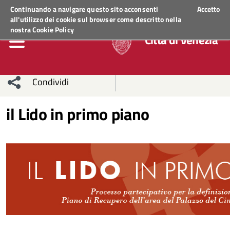
Regione Veneto
ACCEDI AI SERVIZI
Continuando a navigare questo sito acconsenti
Accetto
all'utilizzo dei cookie sul browser come descritto nella
nostra
Cookie Policy
Città di Venezia
Condividi
Condividi
Condividi
il Lido in primo piano
sui social
Condividi
su
network
Facebook
Condividi
su
Condividi
Twitter
su
Facebook
su
Whatsapp