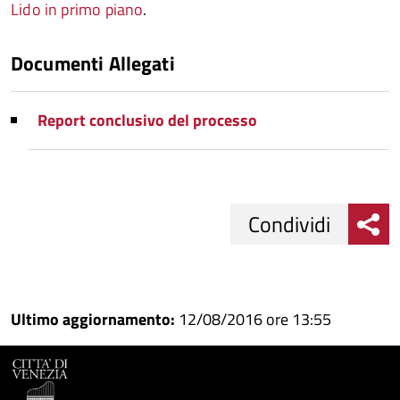
Lido in primo piano
.
Documenti Allegati
Report conclusivo del processo
Condividi
Condividi
Condividi
su
Ultimo aggiornamento:
12/08/2016 ore 13:55
Facebook
Condividi
su
Condividi
Twitter
su