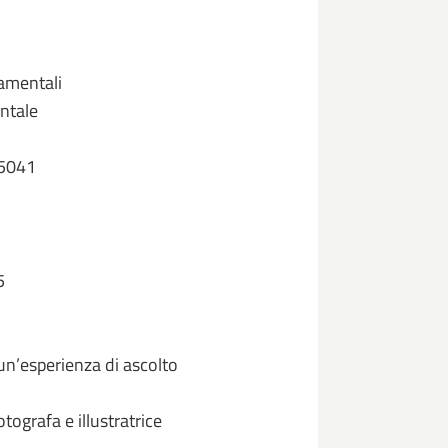
namentali
ntale
35041
5
un’esperienza di ascolto
tografa e illustratrice