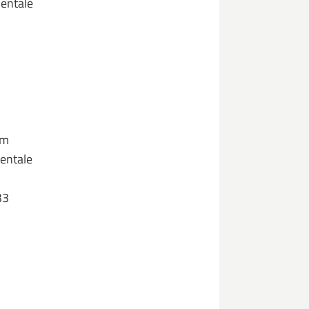
entale
um
ientale
33