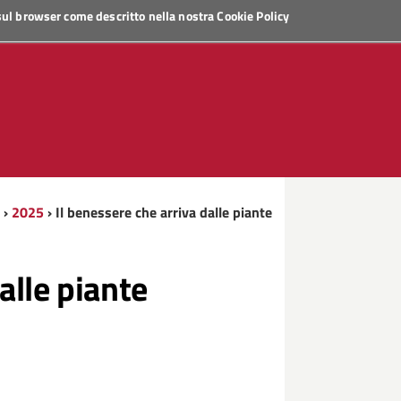
 sul browser come descritto nella nostra
Cookie Policy
›
2025
› Il benessere che arriva dalle piante
alle piante