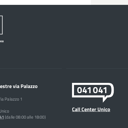
estre via Palazzo
Via Palazzo 1
Call Center Unico
 Unico
041
(dalle 08:00 alle 18:00)