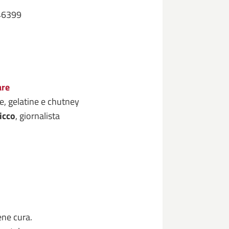
46399
are
e, gelatine e chutney
icco
, giornalista
ene cura.