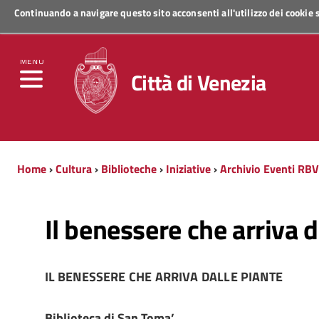
Continuando a navigare questo sito acconsenti all'utilizzo dei cookie
Regione Veneto
MENU
Città di Venezia
Home
›
Cultura
›
Biblioteche
›
Iniziative
›
Archivio Eventi RBV
Il benessere che arriva d
IL BENESSERE CHE ARRIVA DALLE PIANTE
Biblioteca di San Toma’