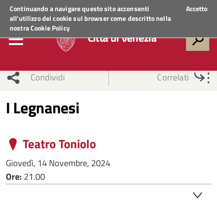
Regione Veneto
ACCEDI AI SERVIZI
Continuando a navigare questo sito acconsenti
Accetto
all'utilizzo dei cookie sul browser come descritto nella
nostra
Cookie Policy
Città di Venezia
Condividi
Correlati
I Legnanesi
Teatro Toniolo
Giovedì, 14 Novembre, 2024
Ore:
21.00