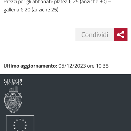
Prezzi per gli abbonati: platea € 25 (anziché 30) –
galleria € 20 (anziché 25).
Condividi
Condividi
Condividi
su
Ultimo aggiornamento:
05/12/2023 ore 10:38
Facebook
Condividi
su
Condividi
Twitter
su
Google
su
Whatsapp
Plus