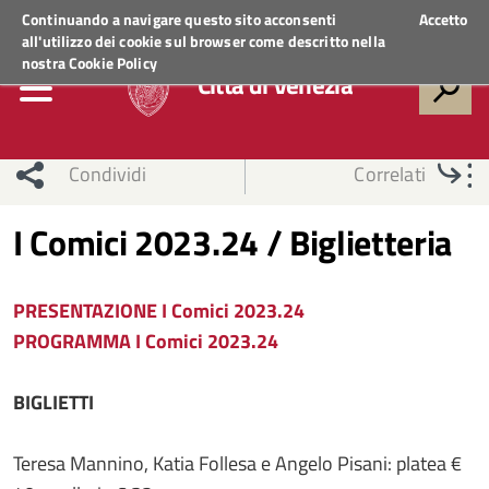
Regione Veneto
ACCEDI AI SERVIZI
Continuando a navigare questo sito acconsenti
Accetto
all'utilizzo dei cookie sul browser come descritto nella
nostra
Cookie Policy
Città di Venezia
Condividi
Correlati
I Comici 2023.24 / Biglietteria
PRESENTAZIONE I Comici 2023.24
PROGRAMMA I Comici 2023.24
BIGLIETTI
Teresa Mannino, Katia Follesa e Angelo Pisani: platea €