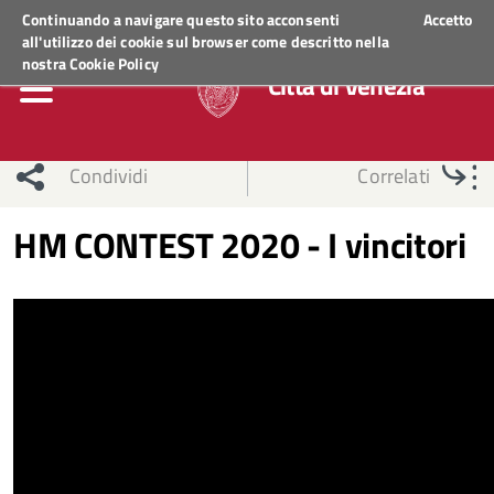
Regione Veneto
ACCEDI AI SERVIZI
Continuando a navigare questo sito acconsenti
Accetto
all'utilizzo dei cookie sul browser come descritto nella
nostra
Cookie Policy
Città di Venezia
Condividi
Correlati
HM CONTEST 2020 - I vincitori