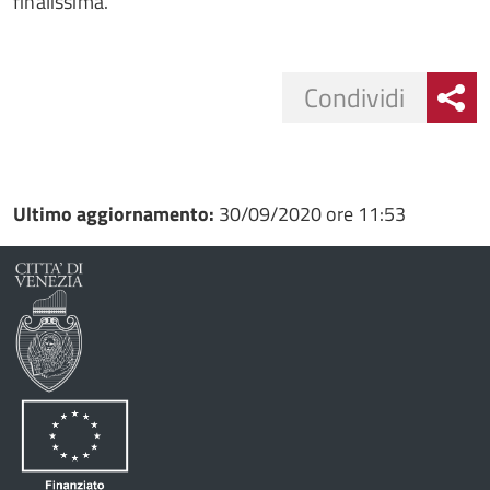
finalissima.
Condividi
Condividi
Condividi
su
Ultimo aggiornamento:
30/09/2020 ore 11:53
Facebook
Condividi
su
Condividi
Twitter
su
Google
su
Whatsapp
Plus