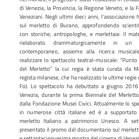
di Venezia, la Provincia, la Regione Veneto, e la
Veneziani. Negli ultimi dieci anni, l’associazione h
sul merletto di Burano, approfondendo scienti
con storiche, antropologhe, e merlettaie. Il mate
rielaborato drammaturgicamente in un li
contemporaneo, assieme alla ricerca musical
realizzare lo spettacolo teatral-musicale: “Punt
del Merletto” la cui regia è stata curata da 
regista milanese, che ha realizzato le ultime regie 
Fo). Lo spettacolo ha debuttato a giugno 2016 
Venezia, durante la prima Biennale del Merlett
dalla Fondazione Musei Civici. Attualmente lo spe
in numerose città italiane ed è a supportato 
merletto Italiano a patrimonio Unesco. A se
presentato il promo del documentario sul merlett
e settantacinquesima mostra del cinema di Venezi