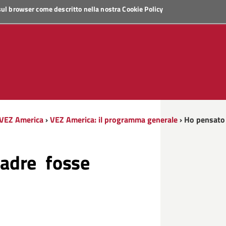
 sul browser come descritto nella nostra
Cookie Policy
VEZ America
›
VEZ America: il programma generale
› Ho pensato
adre fosse