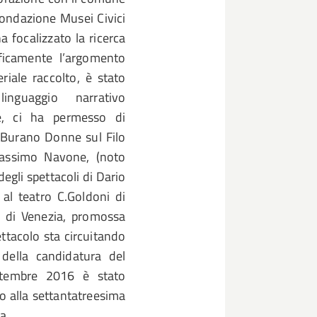
 Fondazione Musei Civici
a focalizzato la ricerca
ficamente l’argomento
riale raccolto, è stato
nguaggio narrativo
e, ci ha permesso di
o Burano Donne sul Filo
Massimo Navone, (noto
degli spettacoli di Dario
al teatro C.Goldoni di
o di Venezia, promossa
ttacolo sta circuitando
della candidatura del
ttembre 2016 è stato
o alla settantatreesima
a.