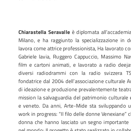
Chiarastella Seravalle
è
diplomata all’accademia
Milano, e ha raggiunto la specializzazione in 
lavora come attrice professionista, Ha lavorato con
Gabriele lavia, Ruggero Cappuccio, Massimo Na
film e cartoni animati, e lavorato a radio deej
diversi radiodrammi con la radio svizzera TS
fondatrice dal 2004 dell’associazione culturale 
di ideazione e produzione prevalentemente teatra
mission la salvaguardia del patrimonio culturale 
e veneto. Da anni, Arte-Mide sta sviluppando 
work in progress: “Il filo delle donne Venexiane” ch
donna che hanno lasciato un segno importante ne
nel mondo; Il progetto è stato realizzato in coll