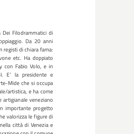
 Dei Filodrammatici di
doppiaggio. Da 20 anni
 registi di chiara fama:
vone etc. Ha doppiato
ay con Fabio Volo, e in
I. E’ la presidente e
Arte-Mide che si occupa
le/artistica, e ha come
e artigianale veneziano
un importante progetto
e valorizza le figure di
lla città di Venezia e
aborazione con il comune