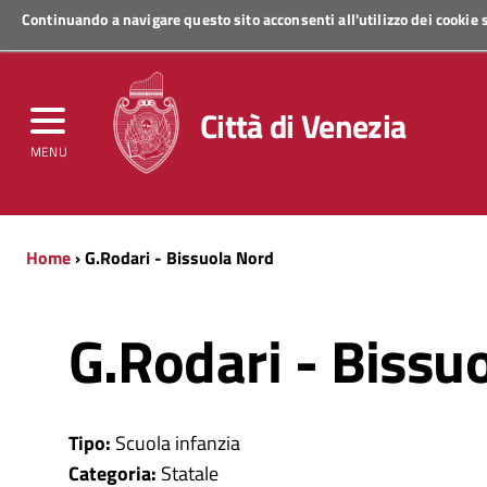
Continuando a navigare questo sito acconsenti all'utilizzo dei cookie
Regione Veneto
Città di Venezia
MENU
Home
› G.Rodari - Bissuola Nord
G.Rodari - Bissu
Tipo:
Scuola infanzia
Categoria:
Statale