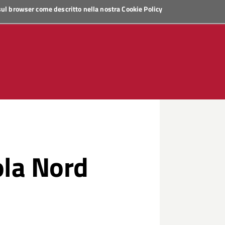
 sul browser come descritto nella nostra
Cookie Policy
ola Nord