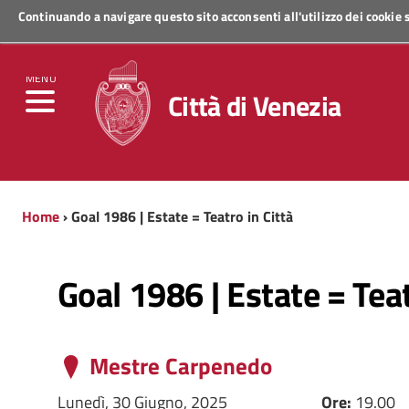
Continuando a navigare questo sito acconsenti all'utilizzo dei cookie
Regione Veneto
MENU
Città di Venezia
Home
› Goal 1986 | Estate = Teatro in Città
Goal 1986 | Estate = Teat
Mestre Carpenedo
Lunedì, 30 Giugno, 2025
Ore:
19.00