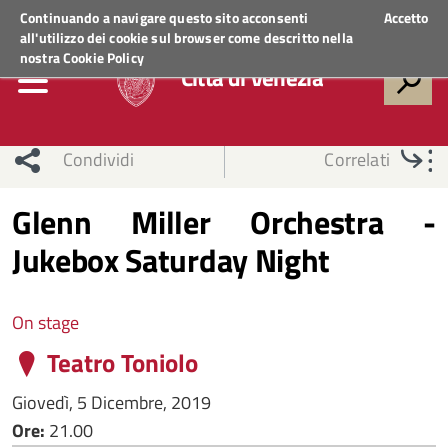
Regione Veneto
ACCEDI AI SERVIZI
Continuando a navigare questo sito acconsenti
Accetto
all'utilizzo dei cookie sul browser come descritto nella
nostra
Cookie Policy
Città di Venezia
Condividi
Correlati
Glenn Miller Orchestra -
Jukebox Saturday Night
On stage
Teatro Toniolo
Giovedì, 5 Dicembre, 2019
Ore:
21.00