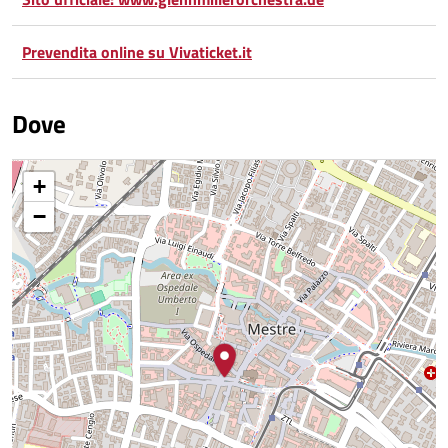
Prevendita online su Vivaticket.it
Dove
+
−