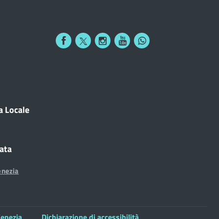
a Locale
cata
enezia
enezia
Dichiarazione di accessibilità