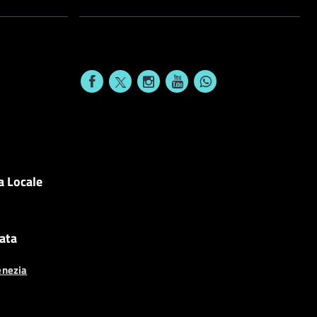
a Locale
cata
enezia