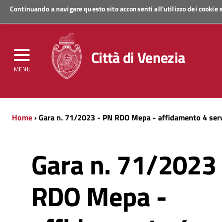
Continuando a navigare questo sito acconsenti all'utilizzo dei cookie
Regione Veneto
Città di Venezia
MENU
Home
› Gara n. 71/2023 - PN RDO Mepa - affidamento 4 serviz
Gara n. 71/2023
RDO Mepa -