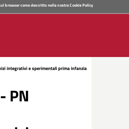
 sul browser come descritto nella nostra
Cookie Policy
i integrativi e sperimentali prima infanzia
 - PN