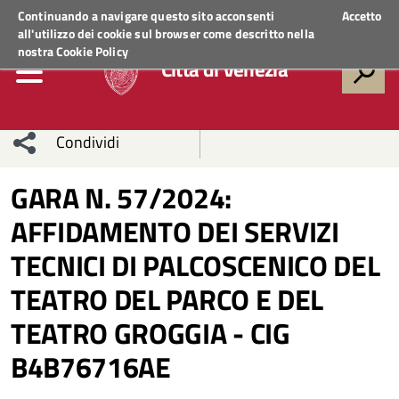
Regione Veneto
ACCEDI AI SERVIZI
Continuando a navigare questo sito acconsenti
Accetto
all'utilizzo dei cookie sul browser come descritto nella
nostra
Cookie Policy
Città di Venezia
Condividi
Condividi
Condividi
GARA N. 57/2024:
AFFIDAMENTO DEI SERVIZI
sui social
Condividi
su
TECNICI DI PALCOSCENICO DEL
network
Facebook
Condividi
su
TEATRO DEL PARCO E DEL
Condividi
Twitter
su
TEATRO GROGGIA - CIG
Facebook
su
B4B76716AE
Whatsapp