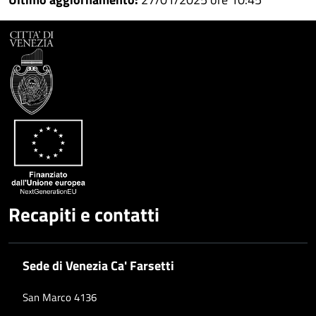
Facebook
Condividi
su
Condividi
Twitter
su
Google
su
Whatsapp
Plus
Recapiti e contatti
Sede di Venezia Ca' Farsetti
San Marco 4136