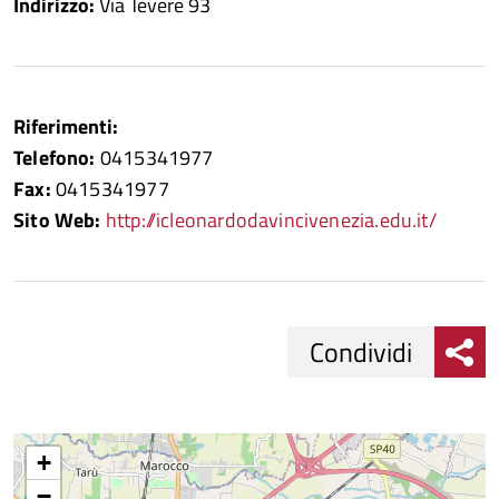
Indirizzo:
Via Tevere 93
Riferimenti:
Telefono:
0415341977
Fax:
0415341977
Sito Web:
http://icleonardodavincivenezia.edu.it/
Condividi
Condividi
Condividi
su
+
−