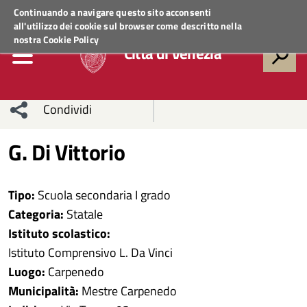
Regione Veneto
ACCEDI AI SERVIZI
Continuando a navigare questo sito acconsenti
all'utilizzo dei cookie sul browser come descritto nella
nostra
Cookie Policy
Città di Venezia
Condividi
Condividi
Condividi
G. Di Vittorio
sui social
Condividi
su
Tipo:
Scuola secondaria I grado
network
Facebook
Condividi
su
Categoria:
Statale
Istituto scolastico:
Condividi
Twitter
su
Istituto Comprensivo L. Da Vinci
Facebook
su
Luogo:
Carpenedo
Municipalità:
Mestre Carpenedo
Whatsapp