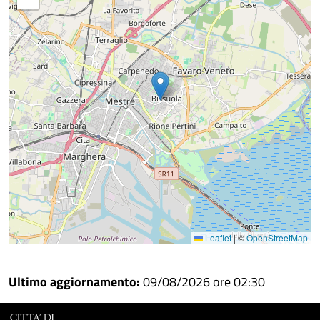
Facebook
Condividi
su
Condividi
Twitter
su
Google
su
Whatsapp
Plus
Leaflet
|
©
OpenStreetMap
Ultimo aggiornamento:
09/08/2026 ore 02:30