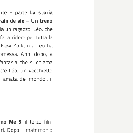
ante - parte
La storia
rain de vie – Un treno
nia un ragazzo, Léo, che
rla ridere per tutta la
 a New York, ma Léo ha
promessa. Anni dopo, a
fantasia che si chiama
 c'è Léo, un vecchietto
ù amata del mondo", il
simo Me 3
, il terzo film
dri. Dopo il matrimonio