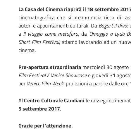
La Casa del Cinema
riaprirà il 1
8
settembre 201
cinematografica che si preannuncia ricca di ras
autori e appuntamenti culturali. Da
Bogart il divo:
a
Il viaggio come metafora
, da
Omaggio a Lyda Bor
Short Film Festival
, stiamo lavorando ad un nuov
cinema.
Pre-apertura straordinaria
mercoledì 30 agosto
Film Festival / Venice Showcase
e giovedì 31 agost
per
Venice Film Week
: proiezioni a partire dalle ore 
Al
Centro Culturale Candiani
le rassegne cinemat
5 settembre 2017
.
Grazie per l’attenzione.