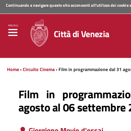
Continuando a navigare questo sito acconsenti all'utilizzo dei cookie
Regione Veneto
MENU
Città di Venezia
Home
›
Circuito Cinema
› Film in programmazione dal 31 ago
Film in programmazi
agosto al 06 settembre
Giorgione Movie d'essai