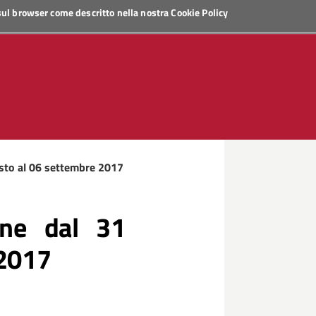
 sul browser come descritto nella nostra
Cookie Policy
sto al 06 settembre 2017
one dal 31
 2017