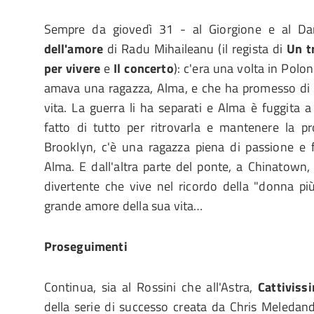
Sempre da giovedì 31 - al Giorgione e al D
dell'amore
di Radu Mihaileanu (il regista di
Un t
per vivere
e
Il concerto
): c'era una volta in Polo
amava una ragazza, Alma, e che ha promesso di fa
vita. La guerra li ha separati e Alma è fuggita
fatto di tutto per ritrovarla e mantenere la 
Brooklyn, c'è una ragazza piena di passione e 
Alma. E dall'altra parte del ponte, a Chinatown,
divertente che vive nel ricordo della "donna pi
grande amore della sua vita…
Proseguimenti
Continua, sia al Rossini che all'Astra,
Cattivis
della serie di successo creata da Chris Meledan