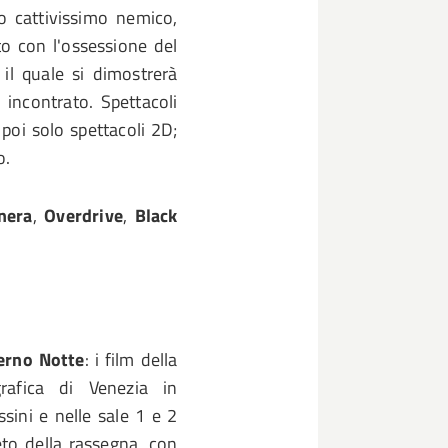
 cattivissimo nemico,
to con l'ossessione del
 il quale si dimostrerà
 incontrato. Spettacoli
 poi solo spettacoli 2D;
o.
nera
,
Overdrive
,
Black
erno Notte
: i film della
rafica di Venezia in
sini e nelle sale 1 e 2
eto della rassegna, con