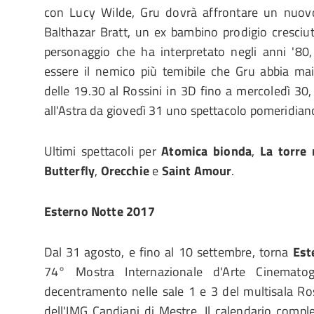
con Lucy Wilde, Gru dovrà affrontare un nuovo
Balthazar Bratt, un ex bambino prodigio cresciu
personaggio che ha interpretato negli anni '80,
essere il nemico più temibile che Gru abbia mai
delle 19.30 al Rossini in 3D fino a mercoledì 30,
all'Astra da giovedì 31 uno spettacolo pomeridian
Ultimi spettacoli per
Atomica bionda
,
La torre 
Butterfly
,
Orecchie
e
Saint Amour
.
Esterno Notte 2017
Dal 31 agosto, e fino al 10 settembre, torna
Est
74° Mostra Internazionale d'Arte Cinematog
decentramento nelle sale 1 e 3 del multisala Ros
dell'IMG Candiani di Mestre. Il calendario compl