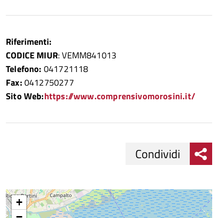
Riferimenti:
CODICE MIUR
: VEMM841013
Telefono:
041721118
Fax:
0412750277
Sito Web:
https://www.comprensivomorosini.it/
Condividi
Condividi
Condividi
su
+
−