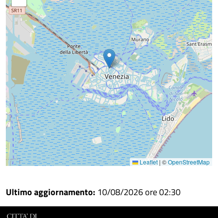
Facebook
Condividi
su
Condividi
Twitter
su
Google
su
Whatsapp
Plus
Leaflet
|
©
OpenStreetMap
Ultimo aggiornamento:
10/08/2026 ore 02:30