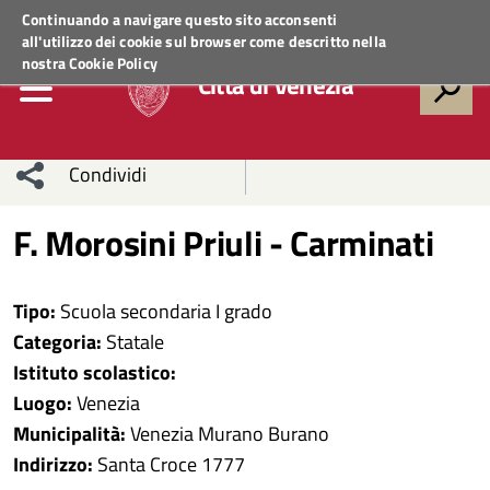
Regione Veneto
ACCEDI AI SERVIZI
Continuando a navigare questo sito acconsenti
all'utilizzo dei cookie sul browser come descritto nella
nostra
Cookie Policy
Città di Venezia
Condividi
Condividi
Condividi
F. Morosini Priuli - Carminati
sui social
Condividi
su
Tipo:
Scuola secondaria I grado
network
Facebook
Condividi
su
Categoria:
Statale
Istituto scolastico:
Condividi
Twitter
su
Luogo:
Venezia
Facebook
su
Municipalità:
Venezia Murano Burano
Indirizzo:
Santa Croce 1777
Whatsapp