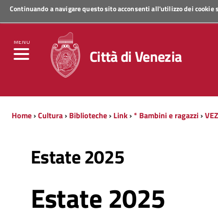
Continuando a navigare questo sito acconsenti all'utilizzo dei cookie
Regione Veneto
MENU
Città di Venezia
Home
›
Cultura
›
Biblioteche
›
Link
›
* Bambini e ragazzi
›
VEZ
Estate 2025
Estate 2025