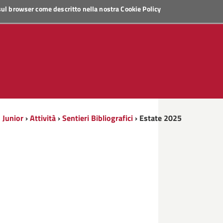
 sul browser come descritto nella nostra
Cookie Policy
 Junior
›
Attività
›
Sentieri Bibliografici
› Estate 2025