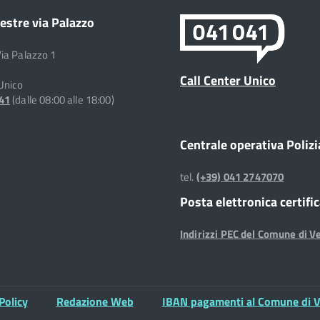
estre via Palazzo
Via Palazzo 1
Call Center Unico
 Unico
041
(dalle 08:00 alle 18:00)
Centrale operativa Polizi
tel.
(+39) 041 2747070
Posta elettronica certifi
Indirizzi PEC del Comune di V
Policy
Redazione Web
IBAN pagamenti al Comune di V