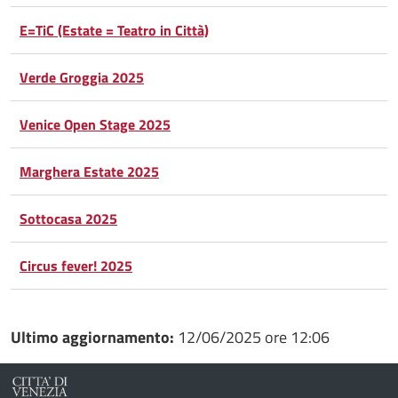
Condividi
Twitter
su
E=TiC (Estate = Teatro in Città)
Google
su
Verde Groggia 2025
Whatsapp
Plus
Venice Open Stage 2025
Marghera Estate 2025
Sottocasa 2025
Circus fever! 2025
Ultimo aggiornamento:
12/06/2025 ore 12:06