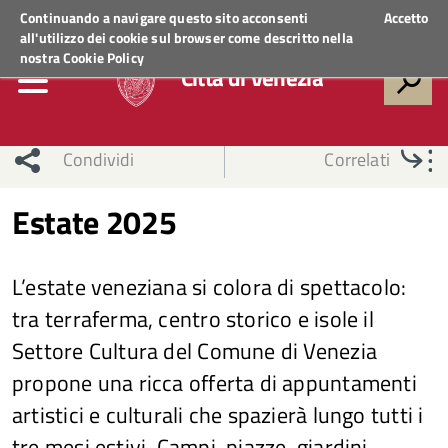
Regione Veneto
ACCEDI AI SERVIZI
Continuando a navigare questo sito acconsenti
Accetto
all'utilizzo dei cookie sul browser come descritto nella
nostra
Cookie Policy
Città di Venezia
Condividi
Correlati
Estate 2025
L’estate veneziana si colora di spettacolo:
tra terraferma, centro storico e isole il
Settore Cultura del Comune di Venezia
propone una ricca offerta di appuntamenti
artistici e culturali che spazierà lungo tutti i
tre mesi estivi. Campi, piazze, giardini,