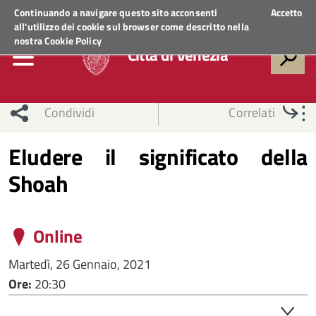
Regione Veneto
ACCEDI AI SERVIZI
Continuando a navigare questo sito acconsenti
Accetto
all'utilizzo dei cookie sul browser come descritto nella
nostra
Cookie Policy
Città di Venezia
Condividi
Correlati
Eludere il significato della
Shoah
Online
Martedì, 26 Gennaio, 2021
Ore:
20:30