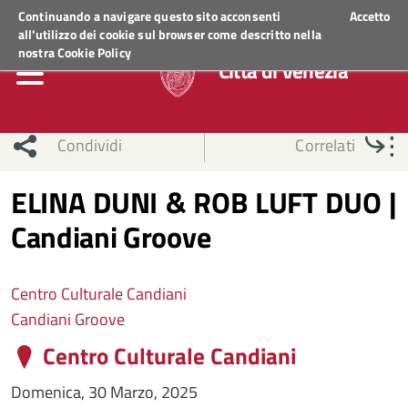
Regione Veneto
ACCEDI AI SERVIZI
Continuando a navigare questo sito acconsenti
Accetto
all'utilizzo dei cookie sul browser come descritto nella
nostra
Cookie Policy
Città di Venezia
Condividi
Correlati
ELINA DUNI & ROB LUFT DUO |
Candiani Groove
Centro Culturale Candiani
Candiani Groove
Centro Culturale Candiani
Domenica, 30 Marzo, 2025