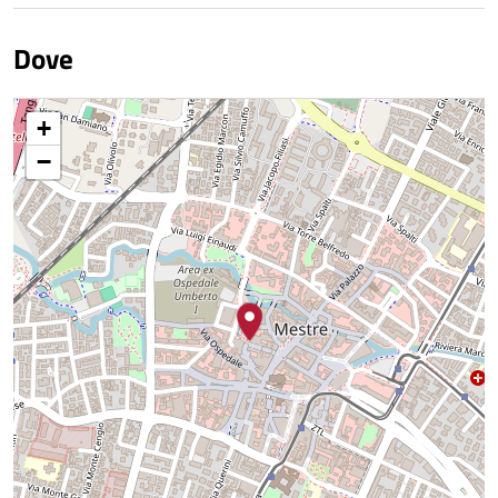
Dove
+
−