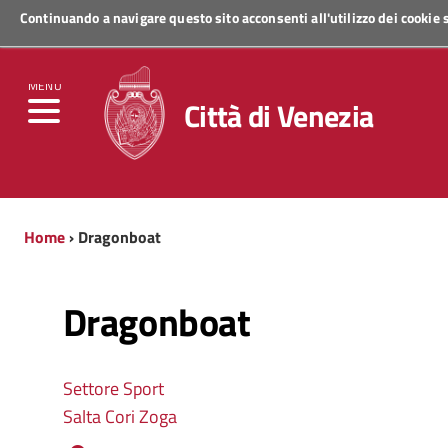
Continuando a navigare questo sito acconsenti all'utilizzo dei cookie
Regione Veneto
MENU
Città di Venezia
Home
› Dragonboat
Dragonboat
Settore Sport
Salta Cori Zoga