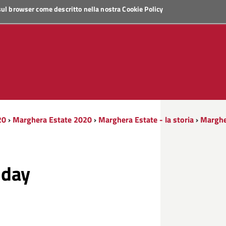
 sul browser come descritto nella nostra
Cookie Policy
20
›
Marghera Estate 2020
›
Marghera Estate - la storia
›
Marghe
 day