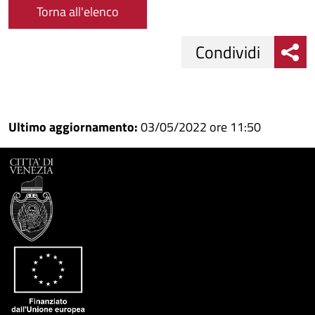
Torna all'elenco
Condividi
Condividi
Condividi
su
Ultimo aggiornamento:
03/05/2022 ore 11:50
Facebook
Condividi
su
Condividi
Twitter
su
Google
su
Whatsapp
Plus