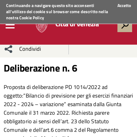
Regione Veneto
ACCEDI AI SERVIZI
Continuando a navigare questo sito acconsenti
Accetto
all'utilizzo dei cookie sul browser come descritto nella
nostra
Cookie Policy
Città di Venezia
Condividi
Condividi
Condividi
Deliberazione n. 6
sui social
Condividi
su
Proposta di deliberazione PD 1014/2022 ad
network
Facebook
Condividi
su
oggetto:“Bilancio di previsione per gli esercizi finanziari
2022 - 2024 – variazione” esaminata dalla Giunta
Condividi
Twitter
su
Comunale il 31 marzo 2022. Richiesta parere
Facebook
su
obbligatorio ai sensi dell’art. 23 dello Statuto
Comunale e dell’art.6 comma 2 del Regolamento
Whatsapp