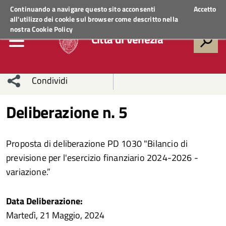
Regione Veneto
ACCEDI AI SERVIZI
Continuando a navigare questo sito acconsenti
Accetto
all'utilizzo dei cookie sul browser come descritto nella
nostra
Cookie Policy
Città di Venezia
Condividi
Condividi
Condividi
Deliberazione n. 5
sui social
Condividi
su
Proposta di deliberazione PD 1030 "Bilancio di
network
Facebook
Condividi
su
previsione per l'esercizio finanziario 2024-2026 -
variazione.”
Condividi
Twitter
su
Facebook
su
Data Deliberazione:
Martedì, 21 Maggio, 2024
Whatsapp