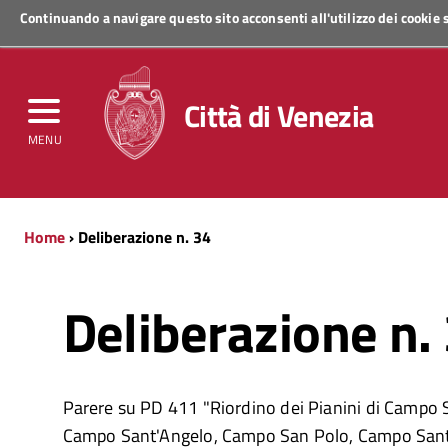
Continuando a navigare questo sito acconsenti all'utilizzo dei cookie
Regione Veneto
Città di Venezia
MENU
Home
› Deliberazione n. 34
Deliberazione n.
Parere su PD 411 "Riordino dei Pianini di Campo S
Campo Sant'Angelo, Campo San Polo, Campo Santo