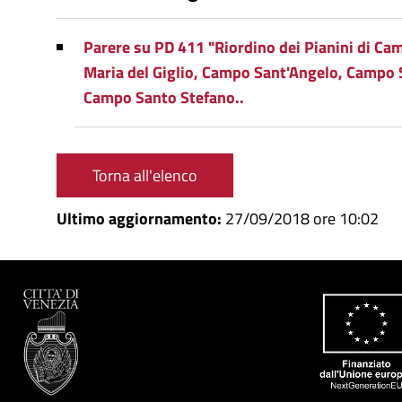
Parere su PD 411 "Riordino dei Pianini di Ca
Maria del Giglio, Campo Sant'Angelo, Campo 
Campo Santo Stefano..
Torna all'elenco
Ultimo aggiornamento:
27/09/2018 ore 10:02