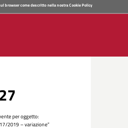
 sul browser come descritto nella nostra
Cookie Policy
 27
vente per oggetto:
 2017/2019 – variazione”