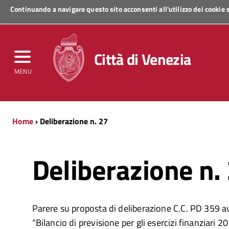
Continuando a navigare questo sito acconsenti all'utilizzo dei cookie
Regione Veneto
Città di Venezia
MENU
Home
› Deliberazione n. 27
Deliberazione n.
Parere su proposta di deliberazione C.C. PD 359 a
“Bilancio di previsione per gli esercizi finanziari