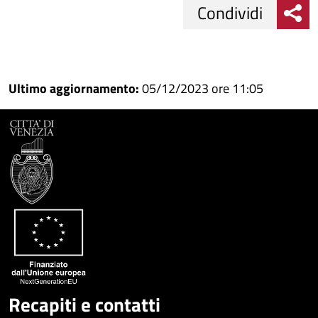
Condividi
Condividi
Condividi
su
Ultimo aggiornamento:
05/12/2023 ore 11:05
Facebook
Condividi
su
Condividi
Twitter
su
Google
su
Whatsapp
Plus
Recapiti e contatti