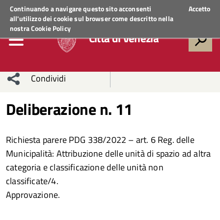
Regione Veneto
ACCEDI AI SERVIZI
Continuando a navigare questo sito acconsenti
Accetto
all'utilizzo dei cookie sul browser come descritto nella
nostra
Cookie Policy
Città di Venezia
Condividi
Condividi
Condividi
Deliberazione n. 11
sui social
Condividi
su
Richiesta parere PDG 338/2022 – art. 6 Reg. delle
network
Facebook
Condividi
su
Municipalità: Attribuzione delle unità di spazio ad altra
categoria e classificazione delle unità non
Condividi
Twitter
su
classificate/4.
Facebook
su
Approvazione.
Whatsapp